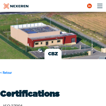
SERVICES
NOS DATACENTERS
NEUTRALITÉ
SOUVERAINETÉ
CONTACT
CBZ
< Retour
Certifications