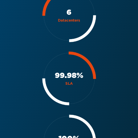
6
Datacenters
99.98%
SLA