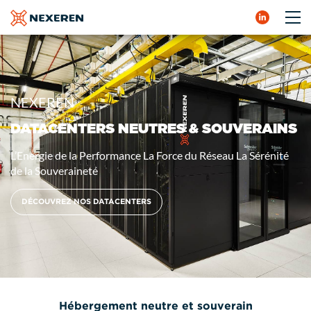
SERVICES
NOS DATACENTERS
NEUTRALITÉ
SOUVERAINETÉ
CONTACT
NEXEREN
DATACENTERS NEUTRES & SOUVERAINS
L’Energie de la Performance
La Force du Réseau
La Sérénité
de la Souveraineté
DÉCOUVREZ NOS DATACENTERS
Hébergement neutre et souverain