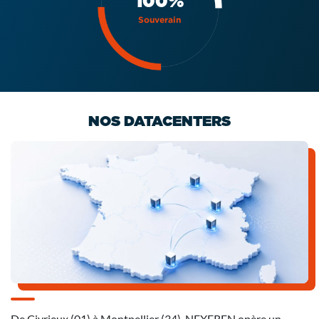
100%
Souverain
NOS DATACENTERS
De Civrieux
(01)
à Montpellier
(34)
, NEXEREN opère un