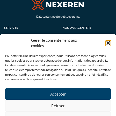
Datacenters neutres et souverains.
SERVICES
NOS DATACENTERS
Colocation
CBZ
Gérer le consentement aux
Connectivité
CV1
cookies
Gestes de proximité
CV2
RVS
Pour offrir les meilleures expériences, nous utilisons des technologies telles
MPL
que les cookies pour stocker et/ou accéder aux informations des appareils. Le
fait de consentir à ces technologies nous permettra de traiter des données
YTA
telles que le comportement de navigation ou les ID uniques sur ce site. Le fait de
ne pas consentir ou de retirer son consentement peut avoir un effet négatif sur
SOUVERAINETÉ & NEUTRALITÉ
GLOSSAIRE
certaines caractéristiques et fonctions.
Neutralité
Souveraineté
Accepter
CONTACTEZ-NOUS
Refuser